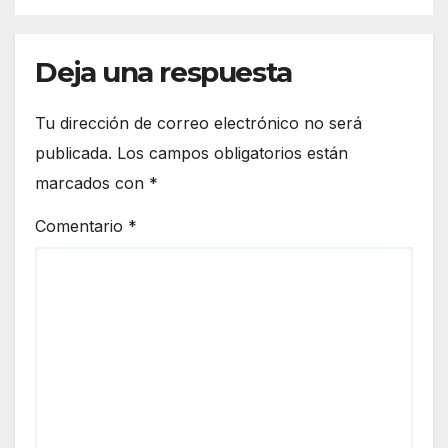
gratuitos a más de dos mil
familias de Empalme a través
de la feria Sonora Atiende.
Deja una respuesta
Tu dirección de correo electrónico no será
publicada.
Los campos obligatorios están
marcados con
*
Comentario
*