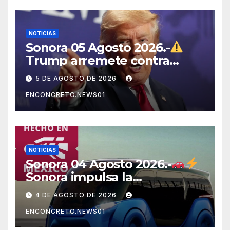
NOTICIAS
Sonora 05 Agosto 2026.-
Trump arremete contra
México, Canadá y otras
5 DE AGOSTO DE 2026
potencias por supuestos
ENCONCRETO.NEWS01
abusos comerciales
NOTICIAS
Sonora 04 Agosto 2026.-
Sonora impulsa la
electromovilidad con
4 DE AGOSTO DE 2026
«Beyond», un vehículo
ENCONCRETO.NEWS01
eléctrico desarrollado junto
al ITH