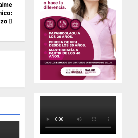
alme
mico:
azo