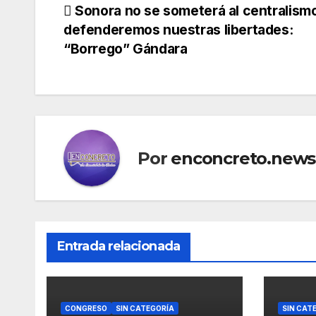
Navegación
Sonora no se someterá al centralismo
defenderemos nuestras libertades:
de
“Borrego” Gándara
entradas
Por
enconcreto.news
Entrada relacionada
CONGRESO
SIN CATEGORÍA
SIN CAT