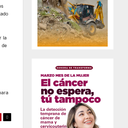
os
tado
 la
s de
para