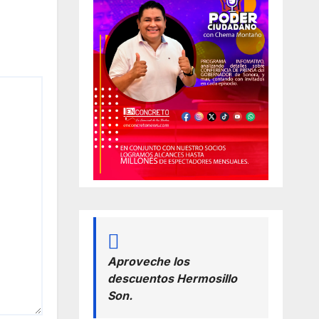
és
a
Aproveche los
descuentos Hermosillo
Son.