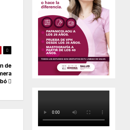
n de
imera
rbó