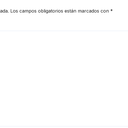
familias de
Empalme a trav
cada.
Los campos obligatorios están marcados con
*
de la feria Sonor
Atiende.