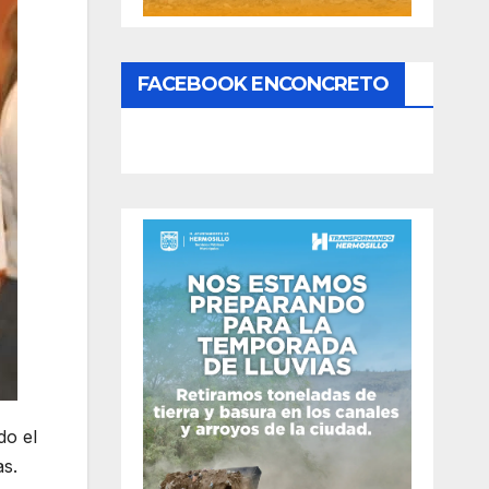
FACEBOOK ENCONCRETO
do el
as.