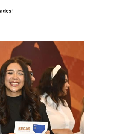
dades
!
s