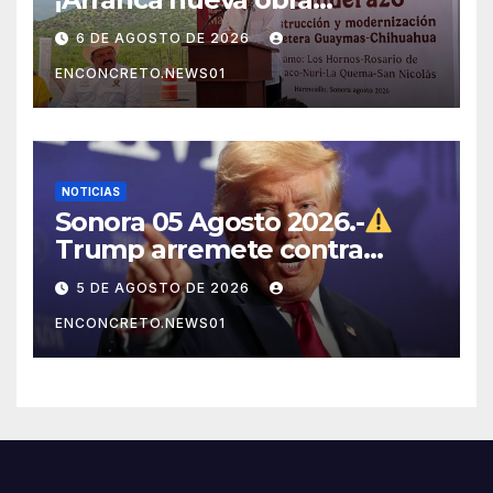
carretera en Sonora!
6 DE AGOSTO DE 2026
ENCONCRETO.NEWS01
NOTICIAS
Sonora 05 Agosto 2026.-
Trump arremete contra
México, Canadá y otras
5 DE AGOSTO DE 2026
potencias por supuestos
ENCONCRETO.NEWS01
abusos comerciales