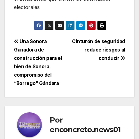
electorales
Navegación
Una Sonora
Cinturón de seguridad
Ganadora de
reduce riesgos al
de
construcción para el
conducir
entradas
bien de Sonora,
compromiso del
“Borrego” Gándara
Por
enconcreto.news01