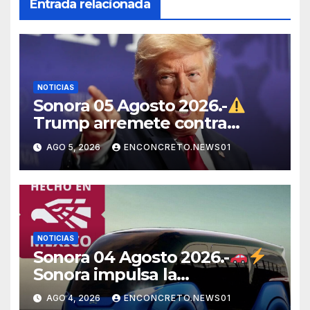
Entrada relacionada
NOTICIAS
Sonora 05 Agosto 2026.-
Trump arremete contra
México, Canadá y otras
AGO 5, 2026
ENCONCRETO.NEWS01
potencias por supuestos
abusos comerciales
NOTICIAS
Sonora 04 Agosto 2026.-
Sonora impulsa la
electromovilidad con
AGO 4, 2026
ENCONCRETO.NEWS01
«Beyond», un vehículo