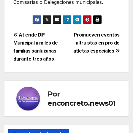
Comisarías o Delegaciones municipales.
Navegación
Atiende DIF
Promueven eventos
Municipal a miles de
altruistas en pro de
de
familias sanluisinas
atletas especiales
entradas
durante tres años
Por
enconcreto.news01