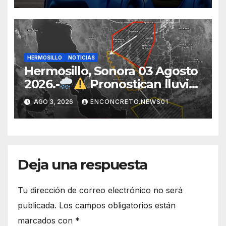
eléctrico desarrollado junto al
ITH
HERMOSILLO
NOTICIAS
Hermosillo, Sonora 03 Agosto
2026.-
Pronostican lluvias
para Hermosillo esta noche;
AGO 3, 2026
ENCONCRETO.NEWS01
norte de Sonora registra
mayor potencial de
tormentas
Deja una respuesta
Tu dirección de correo electrónico no será
publicada.
Los campos obligatorios están
marcados con
*