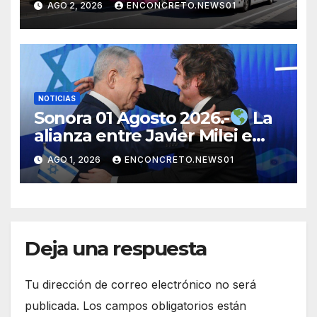
AGO 2, 2026
ENCONCRETO.NEWS01
por su seguridad y disciplina
NOTICIAS
Sonora 01 Agosto 2026.-
La
alianza entre Javier Milei e
Israel genera debate
AGO 1, 2026
ENCONCRETO.NEWS01
internacional por su alcance
político y estratégico
Deja una respuesta
Tu dirección de correo electrónico no será
publicada.
Los campos obligatorios están