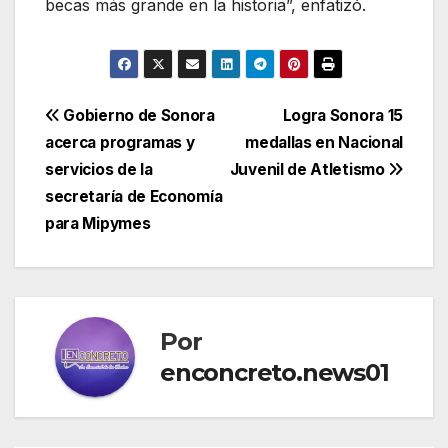
becas más grande en la historia”, enfatizó.
Navegación
Gobierno de Sonora
Logra Sonora 15
acerca programas y
medallas en Nacional
de
servicios de la
Juvenil de Atletismo
entradas
secretaría de Economía
para Mipymes
Por
enconcreto.news01