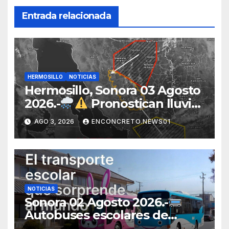
Entrada relacionada
HERMOSILLO
NOTICIAS
Hermosillo, Sonora 03 Agosto
2026.-
Pronostican lluvias
para Hermosillo esta noche;
AGO 3, 2026
ENCONCRETO.NEWS01
norte de Sonora registra
mayor potencial de
tormentas
NOTICIAS
Sonora 02 Agosto 2026.-
Autobuses escolares de
Japón sorprenden al mundo