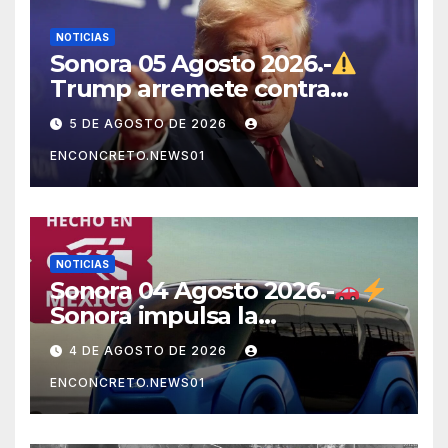
NOTICIAS
Sonora 05 Agosto 2026.-
Trump arremete contra
México, Canadá y otras
5 DE AGOSTO DE 2026
potencias por supuestos
ENCONCRETO.NEWS01
abusos comerciales
NOTICIAS
Sonora 04 Agosto 2026.-
Sonora impulsa la
electromovilidad con
4 DE AGOSTO DE 2026
«Beyond», un vehículo
ENCONCRETO.NEWS01
eléctrico desarrollado junto
al ITH