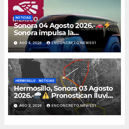
NOTICIAS
Sonora 04 Agosto 2026.-
Sonora impulsa la
electromovilidad con
AGO 4, 2026
ENCONCRETO.NEWS01
«Beyond», un vehículo
eléctrico desarrollado junto al
ITH
HERMOSILLO
NOTICIAS
Hermosillo, Sonora 03 Agosto
2026.-
Pronostican lluvias
para Hermosillo esta noche;
AGO 3, 2026
ENCONCRETO.NEWS01
norte de Sonora registra
mayor potencial de
tormentas