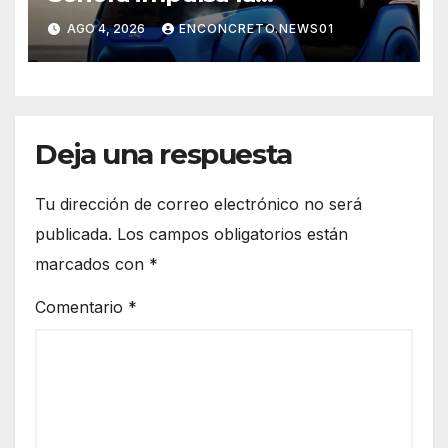
electromovilidad con
AGO 4, 2026
ENCONCRETO.NEWS01
«Beyond», un vehículo
eléctrico desarrollado junto al
ITH
Deja una respuesta
Tu dirección de correo electrónico no será
publicada.
Los campos obligatorios están
marcados con
*
Comentario
*