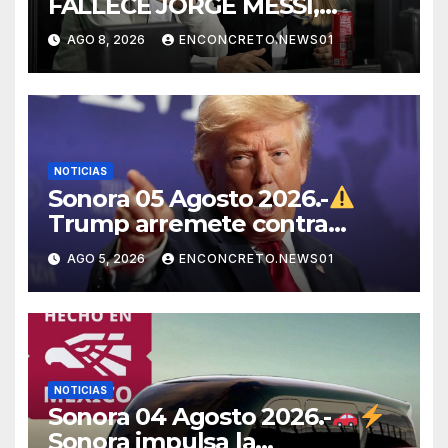
FALLECE JORGE MESSI,
PADRE Y REPRESENTANTE
AGO 8, 2026
ENCONCRETO.NEWS01
DE LIONEL MESSI, A LOS 68
AÑOS
NOTICIAS
Sonora 05 Agosto 2026.-
Trump arremete contra
México, Canadá y otras
AGO 5, 2026
ENCONCRETO.NEWS01
potencias por supuestos
abusos comerciales
NOTICIAS
Sonora 04 Agosto 2026.-
Sonora impulsa la