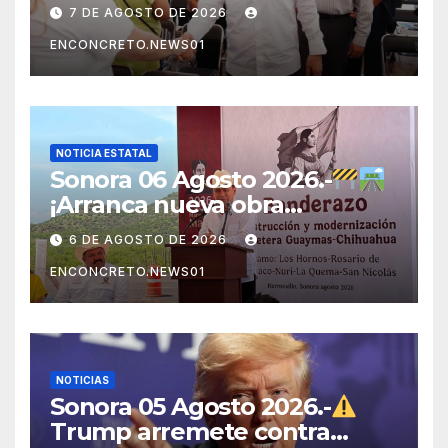
NUEVAS VIVIENDAS!
7 DE AGOSTO DE 2026
DURAZO IMPULSA EL
ENCONCRETO.NEWS01
PROGRAMA DE VIVIENDA
PARA EL BIENESTAR
NOTICIA ESTATAL
Sonora 06 Agosto 2026.-
¡Arranca nueva obra
carretera en Sonora!
6 DE AGOSTO DE 2026
ENCONCRETO.NEWS01
NOTICIAS
Sonora 05 Agosto 2026.-
Trump arremete contra