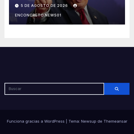
México, Canadá y otras
5 DE AGOSTO DE 2026
potencias por supuestos
ENCONCRETO.NEWS01
abusos comerciales
Funciona gracias a WordPress
|
Tema: Newsup de
Themeansar