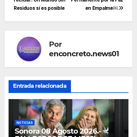
de
Residuos sí es posible
en Empalme￼
entradas
Por
enconcreto.news01
Entrada relacionada
NOTICIAS
Sonora 08 Agosto 2026.-