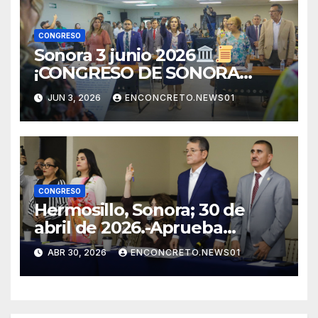
CONGRESO
Sonora 3 junio 2026
¡CONGRESO DE SONORA
APRUEBA CAMBIOS
JUN 3, 2026
ENCONCRETO.NEWS01
ELECTORALES Y ANALIZA
NUEVAS REFORMAS!
CONGRESO
Hermosillo, Sonora; 30 de
abril de 2026.-Aprueba
Congreso de Sonora ley para
ABR 30, 2026
ENCONCRETO.NEWS01
personas migrantes, atiende
amparo y concluye periodo
ordinario