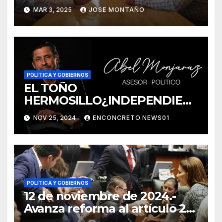
MAR 3, 2025
JOSE MONTAÑO
POLÍTICA Y GOBIERNOS
EL TOÑO
HERMOSILLO¿INDEPENDIEN
TE? NO CREO POR ABEL
NOV 25, 2024
ENCONCRETO.NEWS01
MONJARAZ ANALISTA Y
ASESOR POLITICO
ELECTORAL
POLÍTICA Y GOBIERNOS
12 de noviembre de 2024.-
Avanza reforma al artículo 21
constitucional en materia de