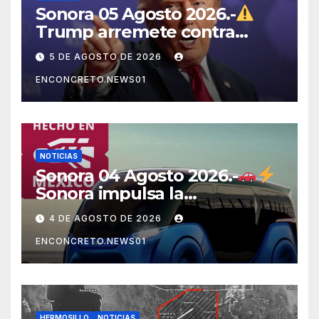
Sonora 05 Agosto 2026.-
Trump arremete contra
México, Canadá y otras
5 DE AGOSTO DE 2026
potencias por supuestos
ENCONCRETO.NEWS01
abusos comerciales
NOTICIAS
Sonora 04 Agosto 2026.-
Sonora impulsa la
electromovilidad con
4 DE AGOSTO DE 2026
«Beyond», un vehículo
ENCONCRETO.NEWS01
eléctrico desarrollado junto
al ITH
HERMOSILLO
NOTICIAS