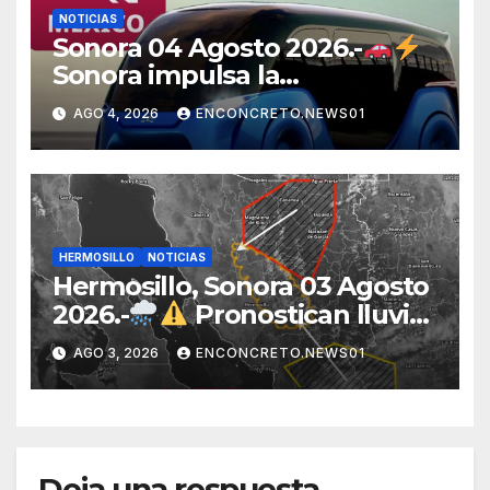
NOTICIAS
Sonora 04 Agosto 2026.-
Sonora impulsa la
electromovilidad con
AGO 4, 2026
ENCONCRETO.NEWS01
«Beyond», un vehículo
eléctrico desarrollado junto al
ITH
HERMOSILLO
NOTICIAS
Hermosillo, Sonora 03 Agosto
2026.-
Pronostican lluvias
para Hermosillo esta noche;
AGO 3, 2026
ENCONCRETO.NEWS01
norte de Sonora registra
mayor potencial de
tormentas
Deja una respuesta