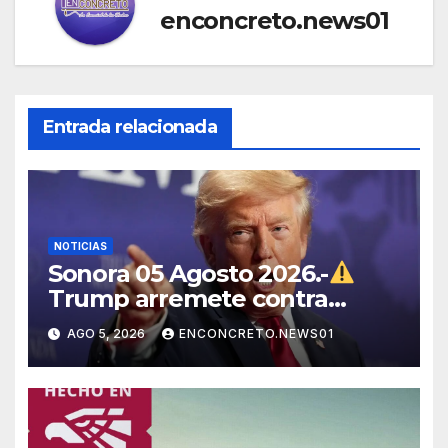
enconcreto.news01
Entrada relacionada
NOTICIAS
Sonora 05 Agosto 2026.-
Trump arremete contra
México, Canadá y otras
AGO 5, 2026
ENCONCRETO.NEWS01
potencias por supuestos
abusos comerciales