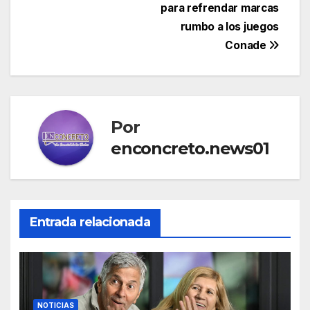
entradas
para refrendar marcas
rumbo a los juegos
Conade
Por
enconcreto.news01
Entrada relacionada
NOTICIAS