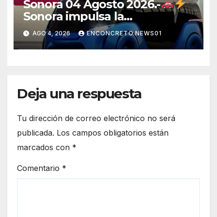
Sonora 04 Agosto 2026.-
Sonora impulsa la
electromovilidad con
AGO 4, 2026
ENCONCRETO.NEWS01
«Beyond», un vehículo
eléctrico desarrollado junto al
ITH
Deja una respuesta
Tu dirección de correo electrónico no será
publicada.
Los campos obligatorios están
marcados con
*
Comentario
*