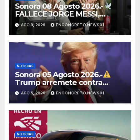
Sonora 08 Agosto 2026.-
FALLECE JORGE MESSI,
PADRE Y REPRESENTANTE
AGO 8, 2026
ENCONCRETO.NEWS01
DE LIONEL MESSI, A LOS 68
AÑOS
NOTICIAS
Sonora 05 Agosto 2026.-
Trump arremete contra
México, Canadá y otras
AGO 5, 2026
ENCONCRETO.NEWS01
potencias por supuestos
abusos comerciales
NOTICIAS