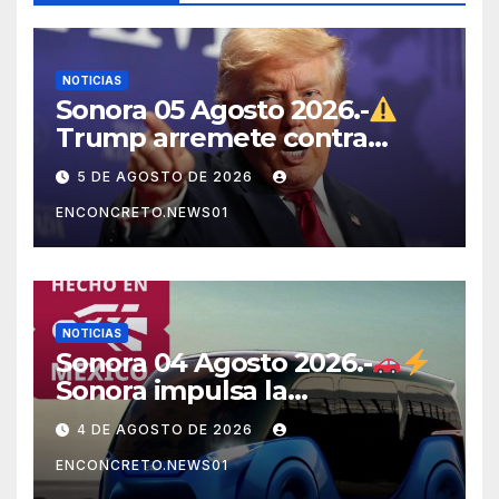
NOTICIAS
Sonora 05 Agosto 2026.-
Trump arremete contra
México, Canadá y otras
5 DE AGOSTO DE 2026
potencias por supuestos
ENCONCRETO.NEWS01
abusos comerciales
NOTICIAS
Sonora 04 Agosto 2026.-
Sonora impulsa la
electromovilidad con
4 DE AGOSTO DE 2026
«Beyond», un vehículo
ENCONCRETO.NEWS01
eléctrico desarrollado junto