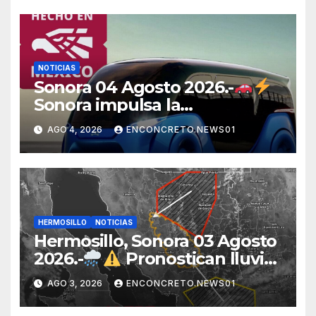
abusos comerciales
NOTICIAS
Sonora 04 Agosto 2026.-
Sonora impulsa la
electromovilidad con
AGO 4, 2026
ENCONCRETO.NEWS01
«Beyond», un vehículo
eléctrico desarrollado junto al
ITH
HERMOSILLO
NOTICIAS
Hermosillo, Sonora 03 Agosto
2026.-
Pronostican lluvias
para Hermosillo esta noche;
AGO 3, 2026
ENCONCRETO.NEWS01
norte de Sonora registra
mayor potencial de