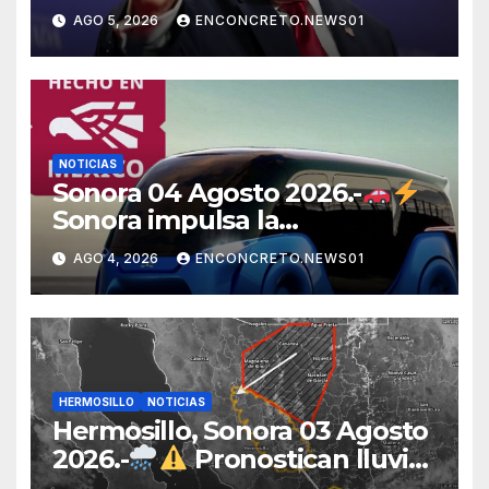
México, Canadá y otras
AGO 5, 2026
ENCONCRETO.NEWS01
potencias por supuestos
abusos comerciales
NOTICIAS
Sonora 04 Agosto 2026.-
Sonora impulsa la
electromovilidad con
AGO 4, 2026
ENCONCRETO.NEWS01
«Beyond», un vehículo
eléctrico desarrollado junto al
ITH
HERMOSILLO
NOTICIAS
Hermosillo, Sonora 03 Agosto
2026.-
Pronostican lluvias
para Hermosillo esta noche;