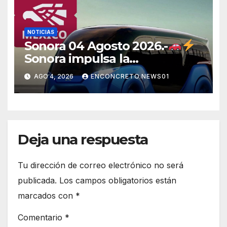
NOTICIAS
Sonora 04 Agosto 2026.-
Sonora impulsa la
electromovilidad con
AGO 4, 2026
ENCONCRETO.NEWS01
«Beyond», un vehículo
eléctrico desarrollado junto al
ITH
Deja una respuesta
Tu dirección de correo electrónico no será
publicada.
Los campos obligatorios están
marcados con
*
Comentario
*