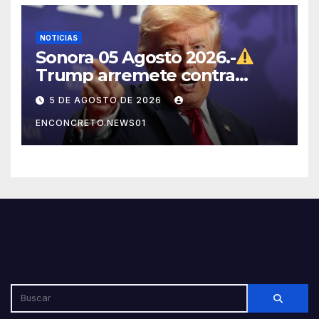
NOTICIAS
Sonora 05 Agosto 2026.-
Trump arremete contra
México, Canadá y otras
5 DE AGOSTO DE 2026
potencias por supuestos
ENCONCRETO.NEWS01
abusos comerciales