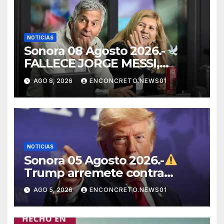
NOTICIAS
Sonora 08 Agosto 2026.-
FALLECE JORGE MESSI,
PADRE Y REPRESENTANTE
AGO 8, 2026
ENCONCRETO.NEWS01
DE LIONEL MESSI, A LOS 68
AÑOS
NOTICIAS
Sonora 05 Agosto 2026.-
Trump arremete contra
México, Canadá y otras
AGO 5, 2026
ENCONCRETO.NEWS01
potencias por supuestos
abusos comerciales