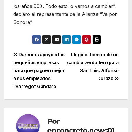
los años 90’s. Todo esto lo vamos a cambiar”,
declaró el representante de la Alianza “Va por
Sonora”.
Navegación
Daremos apoyo a las
Llegó el tiempo de un
pequeñas empresas
cambio verdadero para
de
para que paguen mejor
San Luis: Alfonso
entradas
a sus empleados:
Durazo
“Borrego” Gándara
Por
enconcreto.news01