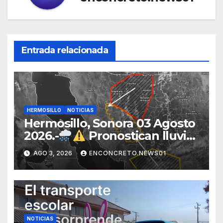
Entrada relacionada
HERMOSILLO
NOTICIAS
Hermosillo, Sonora 03 Agosto
2026.-
Pronostican lluvias
para Hermosillo esta noche;
AGO 3, 2026
ENCONCRETO.NEWS01
norte de Sonora registra
mayor potencial de
tormentas
NOTICIAS