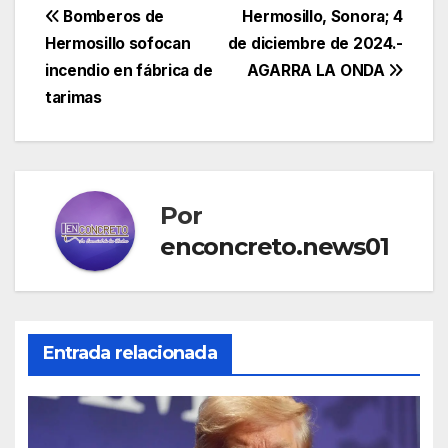
Navegación
Bomberos de
Hermosillo, Sonora; 4
Hermosillo sofocan
de diciembre de 2024.-
de
incendio en fábrica de
AGARRA LA ONDA
entradas
tarimas
Por
enconcreto.news01
Entrada relacionada