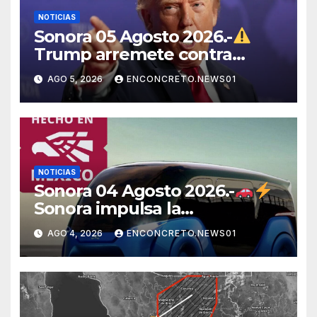
NOTICIAS
Sonora 05 Agosto 2026.-
Trump arremete contra
México, Canadá y otras
AGO 5, 2026
ENCONCRETO.NEWS01
potencias por supuestos
abusos comerciales
NOTICIAS
Sonora 04 Agosto 2026.-
Sonora impulsa la
electromovilidad con
AGO 4, 2026
ENCONCRETO.NEWS01
«Beyond», un vehículo
eléctrico desarrollado junto al
ITH