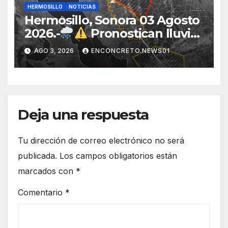
HERMOSILLO
NOTICIAS
Hermosillo, Sonora 03 Agosto
2026.-
Pronostican lluvias
para Hermosillo esta noche;
AGO 3, 2026
ENCONCRETO.NEWS01
norte de Sonora registra
mayor potencial de
tormentas
Deja una respuesta
Tu dirección de correo electrónico no será
publicada.
Los campos obligatorios están
marcados con
*
Comentario
*