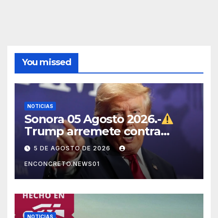
You missed
NOTICIAS
Sonora 05 Agosto 2026.-
Trump arremete contra
México, Canadá y otras
5 DE AGOSTO DE 2026
potencias por supuestos
ENCONCRETO.NEWS01
abusos comerciales
NOTICIAS