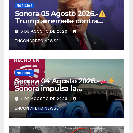
NOTICIAS
Sonora 05 Agosto 2026.-
Trump arremete contra
México, Canadá y otras
5 DE AGOSTO DE 2026
potencias por supuestos
ENCONCRETO.NEWS01
abusos comerciales
NOTICIAS
Sonora 04 Agosto 2026.-
Sonora impulsa la
electromovilidad con
4 DE AGOSTO DE 2026
«Beyond», un vehículo
ENCONCRETO.NEWS01
eléctrico desarrollado junto
al ITH