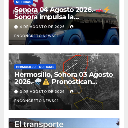
NOTICIAS
Sonora 04 Agosto 2026.-
Sonora impulsa la
electromovilidad con
4 DE AGOSTO DE 2026
«Beyond», un vehículo
ENCONCRETO.NEWS01
eléctrico desarrollado junto
al ITH
HERMOSILLO
NOTICIAS
Hermosillo, Sonora 03 Agosto
2026.-
Pronostican
lluvias para Hermosillo esta
3 DE AGOSTO DE 2026
noche; norte de Sonora
ENCONCRETO.NEWS01
registra mayor potencial de
tormentas