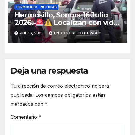
HERMOSILLO
NOTICIAS
Hermosillo, Sonora 16 Julio
2026.-
Localizan con vida
a joven que había sido
JUL 16, 2026
ENCONCRETO.NEWS01
privado de la libertad en
Hermosillo.
Deja una respuesta
Tu dirección de correo electrónico no será
publicada.
Los campos obligatorios están
marcados con
*
Comentario
*