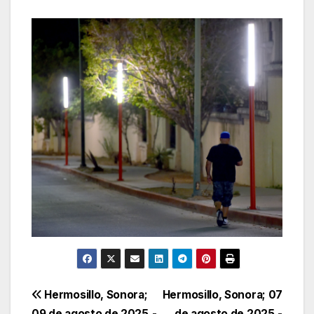
Navegación
Hermosillo, Sonora;
Hermosillo, Sonora; 07
09 de agosto de 2025.-
de agosto de 2025.-