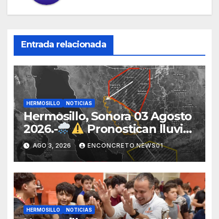
Entrada relacionada
HERMOSILLO
NOTICIAS
Hermosillo, Sonora 03 Agosto
2026.-
Pronostican lluvias
para Hermosillo esta noche;
AGO 3, 2026
ENCONCRETO.NEWS01
norte de Sonora registra
mayor potencial de
tormentas
HERMOSILLO
NOTICIAS