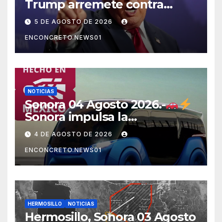
Trump arremete contra
México, Canadá y otras
5 DE AGOSTO DE 2026
potencias por supuestos
ENCONCRETO.NEWS01
abusos comerciales
NOTICIAS
Sonora 04 Agosto 2026.-
Sonora impulsa la
electromovilidad con
4 DE AGOSTO DE 2026
«Beyond», un vehículo
ENCONCRETO.NEWS01
eléctrico desarrollado junto
al ITH
HERMOSILLO
NOTICIAS
Hermosillo, Sonora 03 Agosto