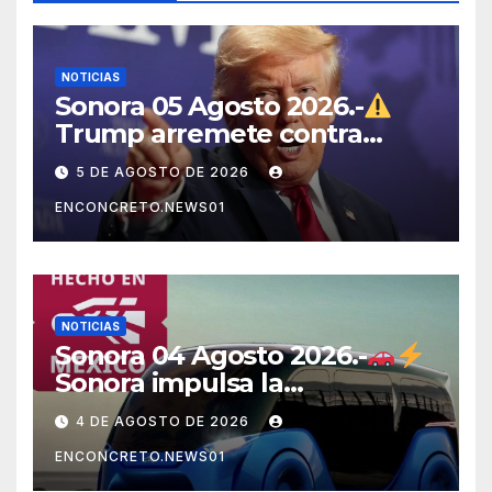
NOTICIAS
Sonora 05 Agosto 2026.-
Trump arremete contra
México, Canadá y otras
5 DE AGOSTO DE 2026
potencias por supuestos
ENCONCRETO.NEWS01
abusos comerciales
NOTICIAS
Sonora 04 Agosto 2026.-
Sonora impulsa la
electromovilidad con
4 DE AGOSTO DE 2026
«Beyond», un vehículo
ENCONCRETO.NEWS01
eléctrico desarrollado junto