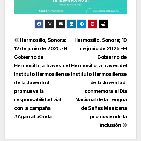
Navegación
Hermosillo, Sonora;
Hermosillo, Sonora; 10
12 de junio de 2025.-El
de junio de 2025.-El
de
Gobierno de
Gobierno de
entradas
Hermosillo, a través del
Hermosillo, a través del
Instituto Hermosillense
Instituto Hermosillense
de la Juventud,
de la Juventud,
promueve la
conmemora el Día
responsabilidad vial
Nacional de la Lengua
con la campaña
de Señas Mexicana
#AgarraLaOnda
promoviendo la
inclusión