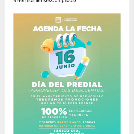
#HermosillensesCumplidos!