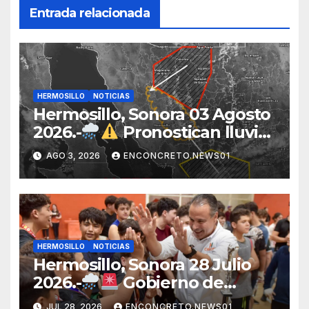
Entrada relacionada
HERMOSILLO
NOTICIAS
Hermosillo, Sonora 03 Agosto
2026.-
Pronostican lluvias
para Hermosillo esta noche;
AGO 3, 2026
ENCONCRETO.NEWS01
norte de Sonora registra
mayor potencial de
tormentas
HERMOSILLO
NOTICIAS
Hermosillo, Sonora 28 Julio
2026.-
Gobierno de
Hermosillo mantiene
JUL 28, 2026
ENCONCRETO.NEWS01