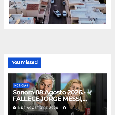
You missed
NOTICIAS
Sonora 08 Agosto 2026.-
FALLECE JORGE MESSI,
PADRE Y REPRESENTANTE
8 DE AGOSTO DE 2026
DE LIONEL MESSI, A LOS 68