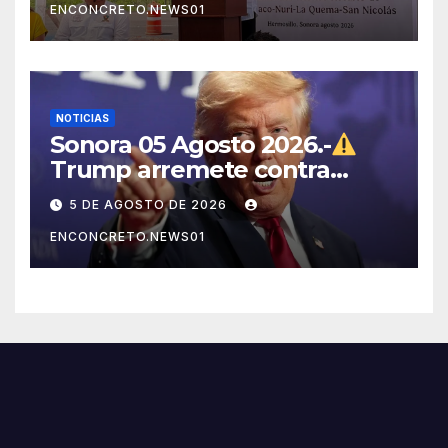
ENCONCRETO.NEWS01
NOTICIAS
Sonora 05 Agosto 2026.-
Trump arremete contra
México, Canadá y otras
5 DE AGOSTO DE 2026
potencias por supuestos
ENCONCRETO.NEWS01
abusos comerciales