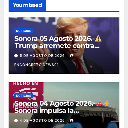
You missed
NOTICIAS
Sonora 05 Agosto 2026.-
Trump arremete contra
México, Canadá y otras
5 DE AGOSTO DE 2026
potencias por supuestos
ENCONCRETO.NEWS01
abusos comerciales
NOTICIAS
Sonora 04 Agosto 2026.-
Sonora impulsa la
electromovilidad con
4 DE AGOSTO DE 2026
«Beyond», un vehículo