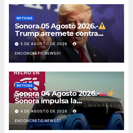
NOTICIAS
Sonora 05 Agosto 2026.-
Trump arremete contra
México, Canadá y otras
5 DE AGOSTO DE 2026
potencias por supuestos
ENCONCRETO.NEWS01
abusos comerciales
NOTICIAS
Sonora 04 Agosto 2026.-
Sonora impulsa la
electromovilidad con
4 DE AGOSTO DE 2026
«Beyond», un vehículo
ENCONCRETO.NEWS01
eléctrico desarrollado junto
al ITH