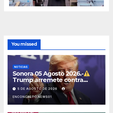
You missed
NOTICIAS
Sonora 05 Agosto 2026.-
Trump arremete contra
México, Canadá y otras
5 DE AGOSTO DE 2026
potencias por supuestos
ENCONCRETO.NEWS01
abusos comerciales