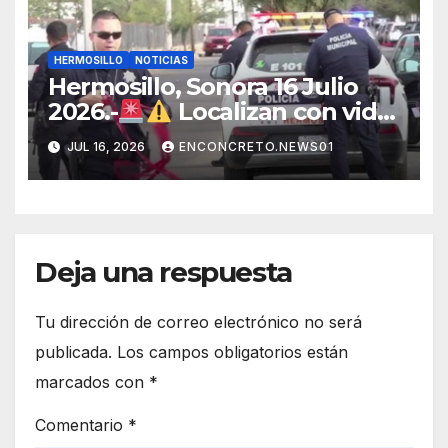
HERMOSILLO
NOTICIAS
Hermosillo, Sonora 16 Julio
2026.-
Localizan con vida
a joven que había sido
JUL 16, 2026
ENCONCRETO.NEWS01
privado de la libertad en
Hermosillo.
Deja una respuesta
Tu dirección de correo electrónico no será
publicada.
Los campos obligatorios están
marcados con
*
Comentario
*