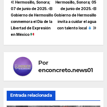
Navegación
Hermosillo, Sonora;
Hermosillo, Sonora; 05
07 de junio de 2025.-El
de junio de 2025.-El
de
Gobierno de Hermosillo
Gobierno de Hermosillo
entradas
conmemora el Día de la
invita a cuidar el agua
Libertad de Expresión
con talento local
en México
Por
enconcreto.news01
Entrada relacionada