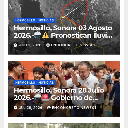
HERMOSILLO
NOTICIAS
Hermosillo, Sonora 03 Agosto
2026.-
Pronostican lluvias
para Hermosillo esta noche;
AGO 3, 2026
ENCONCRETO.NEWS01
norte de Sonora registra
mayor potencial de
tormentas
HERMOSILLO
NOTICIAS
Hermosillo, Sonora 28 Julio
2026.-
Gobierno de
Hermosillo mantiene
JUL 28, 2026
ENCONCRETO.NEWS01
operativo por lluvias;
continúan recorridos y
atención en la ciudad