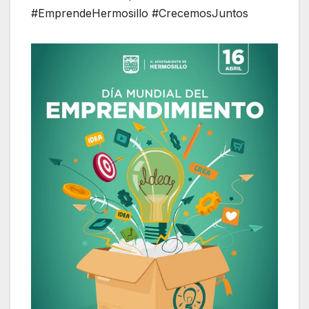
#EmprendeHermosillo #CrecemosJuntos