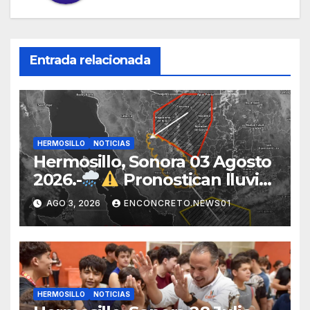
Entrada relacionada
HERMOSILLO
NOTICIAS
Hermosillo, Sonora 03 Agosto
2026.-
Pronostican lluvias
para Hermosillo esta noche;
AGO 3, 2026
ENCONCRETO.NEWS01
norte de Sonora registra
mayor potencial de
tormentas
HERMOSILLO
NOTICIAS