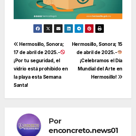
Navegación
Hermosillo, Sonora;
Hermosillo, Sonora; 15
17 de abril de 2025.-
de abril de 2025.-
de
¡Por tu seguridad, el
¡Celebramos el Día
entradas
vidrio está prohibido en
Mundial del Arte en
la playa esta Semana
Hermosillo!
Santa!
Por
enconcreto.news01