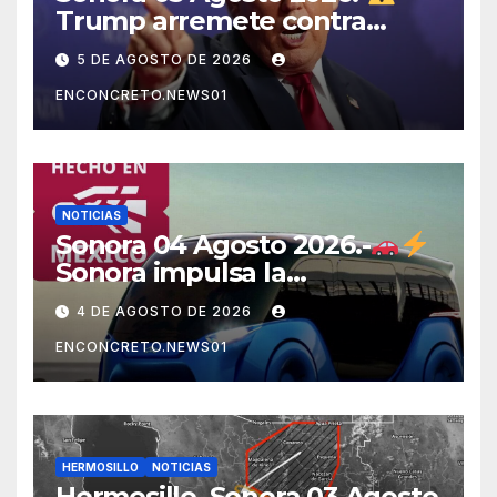
Trump arremete contra
México, Canadá y otras
5 DE AGOSTO DE 2026
potencias por supuestos
ENCONCRETO.NEWS01
abusos comerciales
NOTICIAS
Sonora 04 Agosto 2026.-
Sonora impulsa la
electromovilidad con
4 DE AGOSTO DE 2026
«Beyond», un vehículo
ENCONCRETO.NEWS01
eléctrico desarrollado junto
al ITH
HERMOSILLO
NOTICIAS
Hermosillo, Sonora 03 Agosto