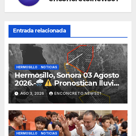
Entrada relacionada
HERMOSILLO
NOTICIAS
Hermosillo, Sonora 03 Agosto
2026.-
Pronostican lluvias
para Hermosillo esta noche;
AGO 3, 2026
ENCONCRETO.NEWS01
norte de Sonora registra
mayor potencial de
tormentas
HERMOSILLO
NOTICIAS