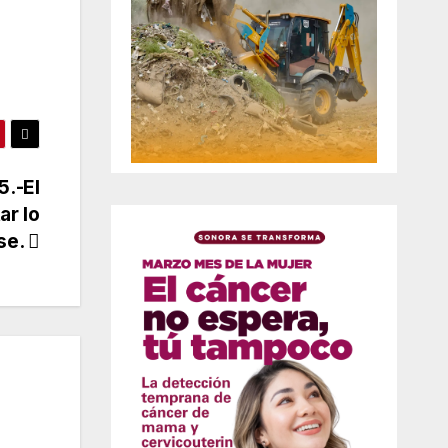
5.-El
ar lo
se.