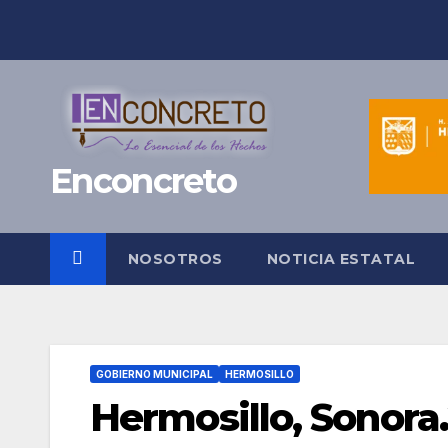
Saltar
al
contenido
Enconcreto
NOSOTROS
NOTICIA ESTATAL
GOBIERNO MUNICIPAL
HERMOSILLO
Hermosillo, Sonora