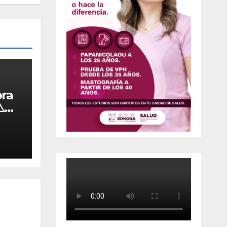
ora
️
da a
a