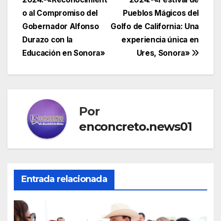
entradas
o al Compromiso del
Pueblos Mágicos del
Gobernador Alfonso
Golfo de California: Una
Durazo con la
experiencia única en
Educación en Sonora»
Ures, Sonora»
Por
enconcreto.news01
Entrada relacionada