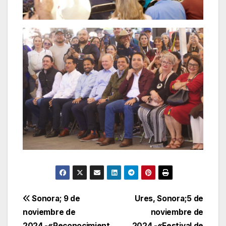
Navegación
Sonora; 9 de
Ures, Sonora;5 de
noviembre de
noviembre de
de
2024.-«Reconocimient
2024.-«Festival de