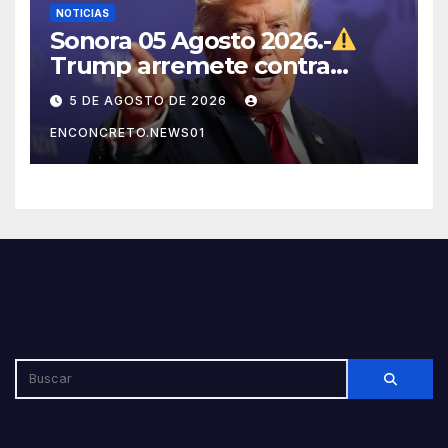
NOTICIAS
Sonora 05 Agosto 2026.-
Trump arremete contra
México, Canadá y otras
5 DE AGOSTO DE 2026
potencias por supuestos
ENCONCRETO.NEWS01
abusos comerciales