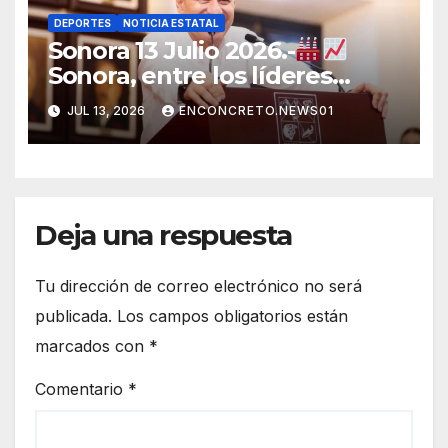
DEPORTES
NOTICIA ESTATAL
Sonora 13 Julio 2026.-
Sonora, entre los líderes
nacionales en crecimiento
JUL 13, 2026
ENCONCRETO.NEWS01
manufacturero durante 2026
Deja una respuesta
Tu dirección de correo electrónico no será
publicada.
Los campos obligatorios están
marcados con
*
Comentario
*