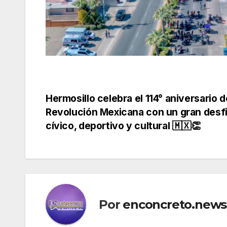
Navegación
Hermosillo celebra el 114° aniversario d
Revolución Mexicana con un gran desfi
de
cívico, deportivo y cultural 🇲🇽👏
entradas
Por
enconcreto.news