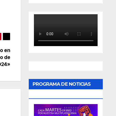
do en
fo de
2024»
PROGRAMA DE NOTICIAS
«PODER CIUDADANO»