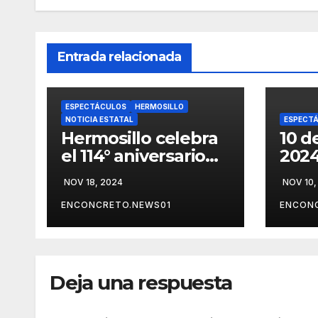
Entrada relacionada
ESPECTÁCULOS
HERMOSILLO
NOTICIA ESTATAL
ESPECT
Hermosillo celebra
10 d
el 114° aniversario
2024
de la Revolución
Rotu
NOV 18, 2024
NOV 10,
Mexicana con un
Fest
gran desfile cívico,
Mági
ENCONCRETO.NEWS01
ENCON
deportivo y cultural
de C
🇲🇽👏
Deja una respuesta