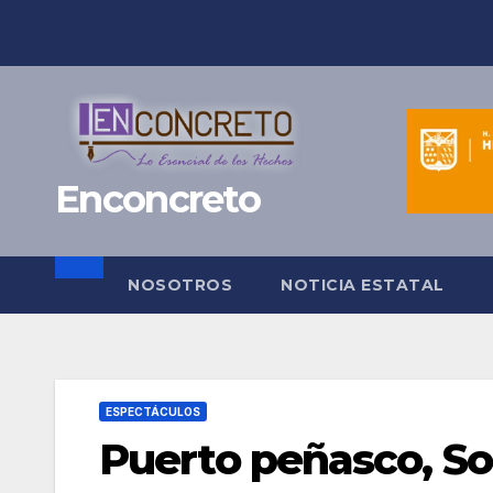
Saltar
al
contenido
Enconcreto
NOSOTROS
NOTICIA ESTATAL
ESPECTÁCULOS
Puerto peñasco, So