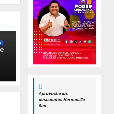
L
de
los
fo
Aproveche los
descuentos Hermosillo
Son.