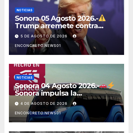
NOTICIAS
Sonora 05 Agosto 2026.-
Trump arremete contra
México, Canadá y otras
5 DE AGOSTO DE 2026
potencias por supuestos
ENCONCRETO.NEWS01
abusos comerciales
NOTICIAS
Sonora 04 Agosto 2026.-
Sonora impulsa la
electromovilidad con
4 DE AGOSTO DE 2026
«Beyond», un vehículo
ENCONCRETO.NEWS01
eléctrico desarrollado junto
al ITH