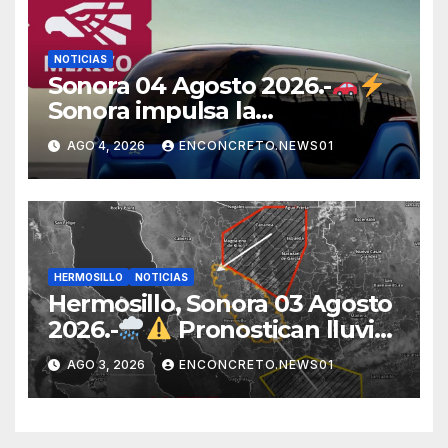
NOTICIAS
Sonora 04 Agosto 2026.-
Sonora impulsa la
electromovilidad con
AGO 4, 2026
ENCONCRETO.NEWS01
«Beyond», un vehículo
eléctrico desarrollado junto al
ITH
HERMOSILLO
NOTICIAS
Hermosillo, Sonora 03 Agosto
2026.-
Pronostican lluvias
para Hermosillo esta noche;
AGO 3, 2026
ENCONCRETO.NEWS01
norte de Sonora registra
mayor potencial de
tormentas