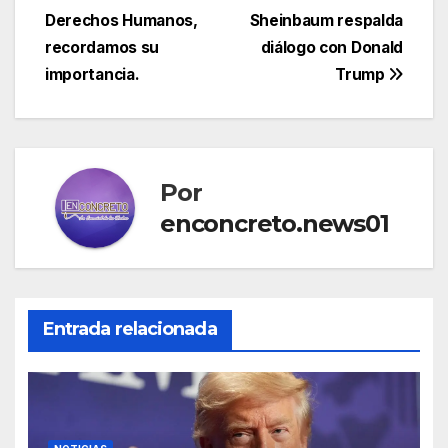
de
Derechos Humanos,
Sheinbaum respalda
entradas
recordamos su
diálogo con Donald
importancia.
Trump
Por
enconcreto.news01
Entrada relacionada