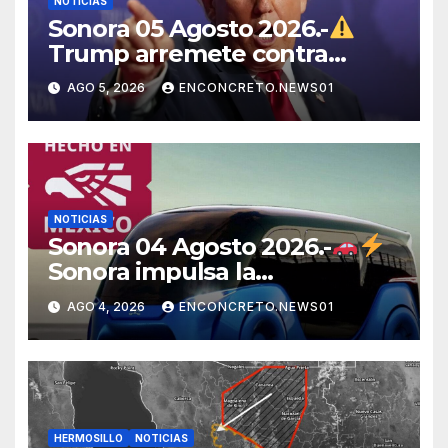
NOTICIAS
Sonora 05 Agosto 2026.-
Trump arremete contra
México, Canadá y otras
AGO 5, 2026
ENCONCRETO.NEWS01
potencias por supuestos
abusos comerciales
NOTICIAS
Sonora 04 Agosto 2026.-
Sonora impulsa la
electromovilidad con
AGO 4, 2026
ENCONCRETO.NEWS01
«Beyond», un vehículo
eléctrico desarrollado junto al
ITH
HERMOSILLO
NOTICIAS