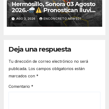
Hermosillo, Sonora 03 Agosto
2026.-
Pronostican lluvias
para Hermosillo esta noche;
AGO 3, 2026
ENCONCRETO.NEWS01
norte de Sonora registra
mayor potencial de
tormentas
Deja una respuesta
Tu dirección de correo electrónico no será
publicada.
Los campos obligatorios están
marcados con
*
Comentario
*