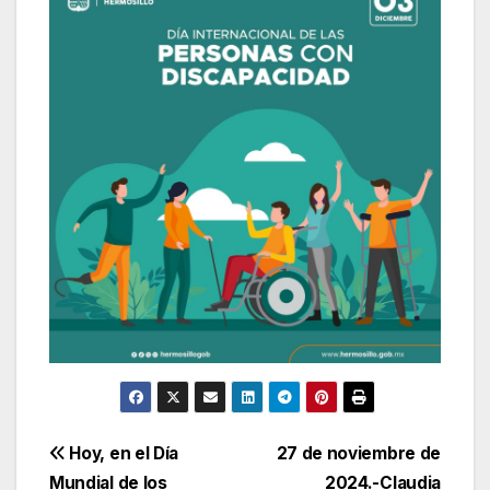
Navegación
Hoy, en el Día
27 de noviembre de
Mundial de los
2024.-Claudia