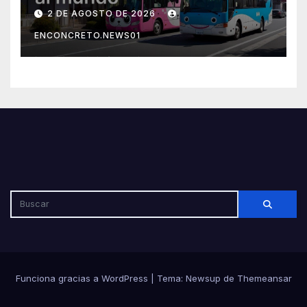
Japón sorprenden al mundo
2 DE AGOSTO DE 2026
por su seguridad y disciplina
ENCONCRETO.NEWS01
Funciona gracias a WordPress
|
Tema: Newsup de
Themeansar