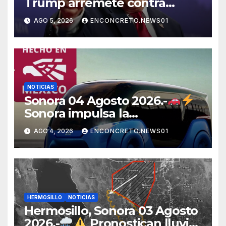
Trump arremete contra
México, Canadá y otras
AGO 5, 2026
ENCONCRETO.NEWS01
potencias por supuestos
abusos comerciales
NOTICIAS
Sonora 04 Agosto 2026.-
Sonora impulsa la
electromovilidad con
AGO 4, 2026
ENCONCRETO.NEWS01
«Beyond», un vehículo
eléctrico desarrollado junto al
ITH
HERMOSILLO
NOTICIAS
Hermosillo, Sonora 03 Agosto
2026.-
Pronostican lluvias