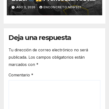
para Hermosillo esta noche;
AGO 3, 2026
ENCONCRETO.NEWS01
norte de Sonora registra
mayor potencial de
tormentas
Deja una respuesta
Tu dirección de correo electrónico no será
publicada.
Los campos obligatorios están
marcados con
*
Comentario
*