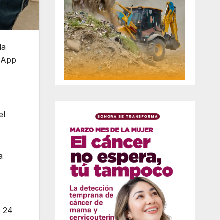
la
tsApp
el
a
s 24