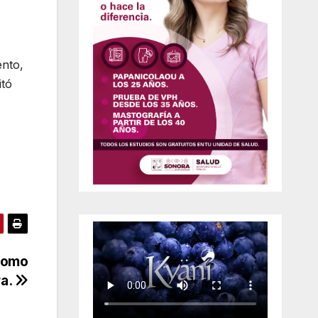
ento,
itó
como
ra.