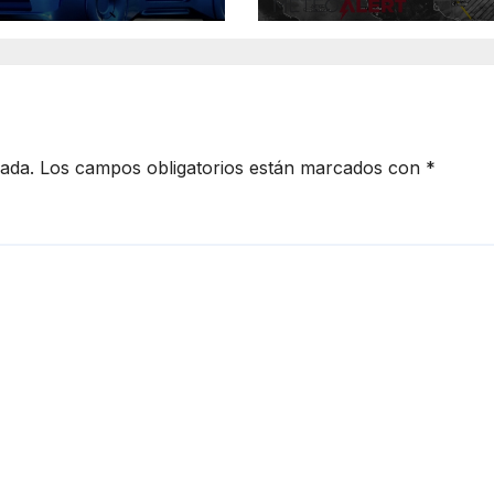
culo eléctrico
noche; norte de
rrollado junto
Sonora registra
TH
mayor potencial
tormentas
cada.
Los campos obligatorios están marcados con
*