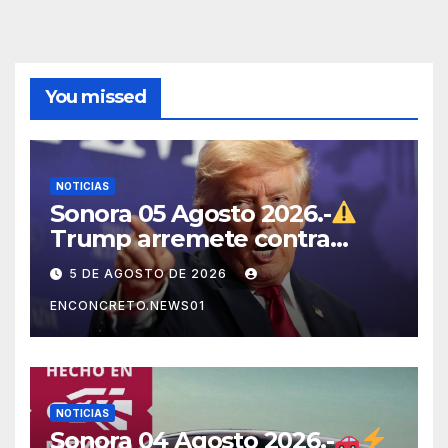
You missed
NOTICIAS
Sonora 05 Agosto 2026.-
Trump arremete contra
México, Canadá y otras
5 DE AGOSTO DE 2026
potencias por supuestos
ENCONCRETO.NEWS01
abusos comerciales
NOTICIAS
Sonora 04 Agosto 2026.-