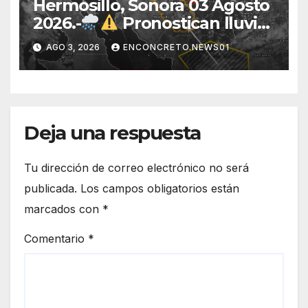
Hermosillo, Sonora 03 Agosto
2026.-
Pronostican lluvias
para Hermosillo esta noche;
AGO 3, 2026
ENCONCRETO.NEWS01
norte de Sonora registra
mayor potencial de
tormentas
Deja una respuesta
Tu dirección de correo electrónico no será
publicada.
Los campos obligatorios están
marcados con
*
Comentario
*