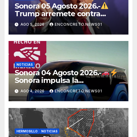
Sonora 05 Agosto 2026.-
Trump arremete contra
México, Canadá y otras
AGO 5, 2026
ENCONCRETO.NEWS01
potencias por supuestos
abusos comerciales
NOTICIAS
Sonora 04 Agosto 2026.-
Sonora impulsa la
electromovilidad con
AGO 4, 2026
ENCONCRETO.NEWS01
«Beyond», un vehículo
eléctrico desarrollado junto al
ITH
HERMOSILLO
NOTICIAS