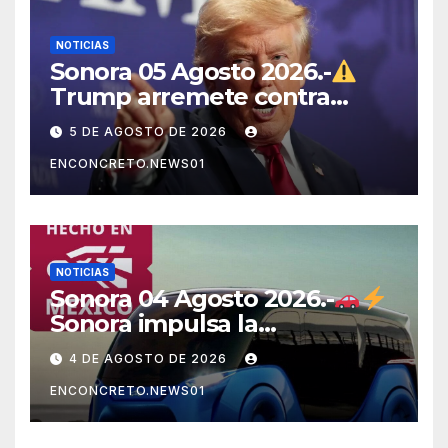
NOTICIAS
Sonora 05 Agosto 2026.-
Trump arremete contra
México, Canadá y otras
5 DE AGOSTO DE 2026
potencias por supuestos
ENCONCRETO.NEWS01
abusos comerciales
NOTICIAS
Sonora 04 Agosto 2026.-
Sonora impulsa la
electromovilidad con
4 DE AGOSTO DE 2026
«Beyond», un vehículo
ENCONCRETO.NEWS01
eléctrico desarrollado junto
al ITH