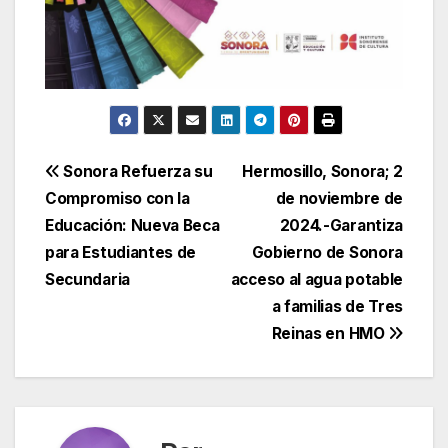
Navegación
Sonora Refuerza su
Hermosillo, Sonora; 2
Compromiso con la
de noviembre de
de
Educación: Nueva Beca
2024.-Garantiza
entradas
para Estudiantes de
Gobierno de Sonora
Secundaria
acceso al agua potable
a familias de Tres
Reinas en HMO