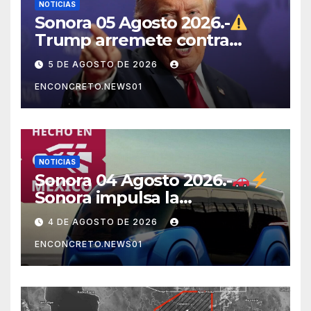
NOTICIAS
Sonora 05 Agosto 2026.-
Trump arremete contra
México, Canadá y otras
5 DE AGOSTO DE 2026
potencias por supuestos
ENCONCRETO.NEWS01
abusos comerciales
NOTICIAS
Sonora 04 Agosto 2026.-
Sonora impulsa la
electromovilidad con
4 DE AGOSTO DE 2026
«Beyond», un vehículo
ENCONCRETO.NEWS01
eléctrico desarrollado junto
al ITH