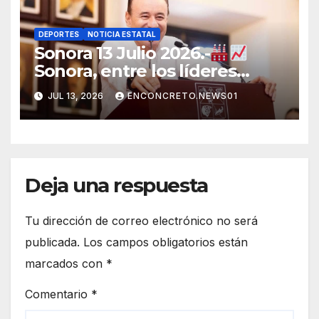
DEPORTES
NOTICIA ESTATAL
Sonora 13 Julio 2026.-
Sonora, entre los líderes
nacionales en crecimiento
JUL 13, 2026
ENCONCRETO.NEWS01
manufacturero durante 2026
Deja una respuesta
Tu dirección de correo electrónico no será
publicada.
Los campos obligatorios están
marcados con
*
Comentario
*