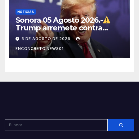
NOTICIAS
Sonora 05 Agosto 2026.-
Trump arremete contra
México, Canadá y otras
5 DE AGOSTO DE 2026
potencias por supuestos
ENCONCRETO.NEWS01
abusos comerciales