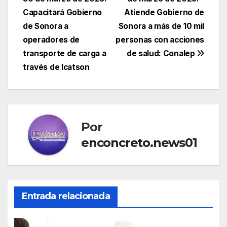
de
Capacitará Gobierno
Atiende Gobierno de
entradas
de Sonora a
Sonora a más de 10 mil
operadores de
personas con acciones
transporte de carga a
de salud: Conalep
través de Icatson
Por
enconcreto.news01
Entrada relacionada