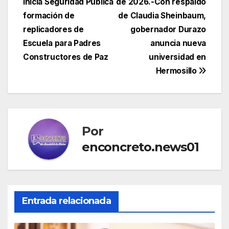
Inicia Seguridad Pública
de 2026.-Con respaldo
entradas
formación de
de Claudia Sheinbaum,
replicadores de
gobernador Durazo
Escuela para Padres
anuncia nueva
Constructores de Paz
universidad en
Hermosillo
Por
enconcreto.news01
Entrada relacionada