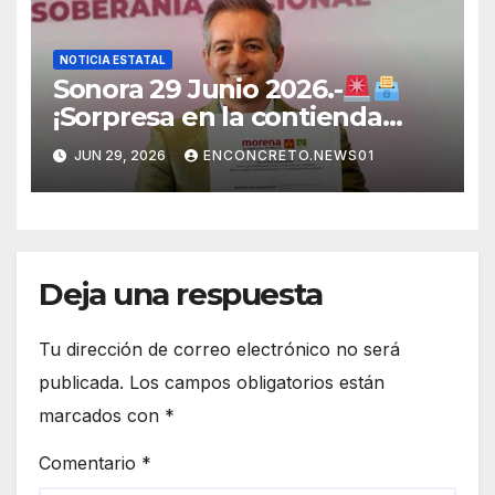
NOTICIA ESTATAL
Sonora 29 Junio 2026.-
¡Sorpresa en la contienda
rumbo a 2027! Omar Del Valle
JUN 29, 2026
ENCONCRETO.NEWS01
entra de última hora a la
carrera en Sonora
Deja una respuesta
Tu dirección de correo electrónico no será
publicada.
Los campos obligatorios están
marcados con
*
Comentario
*