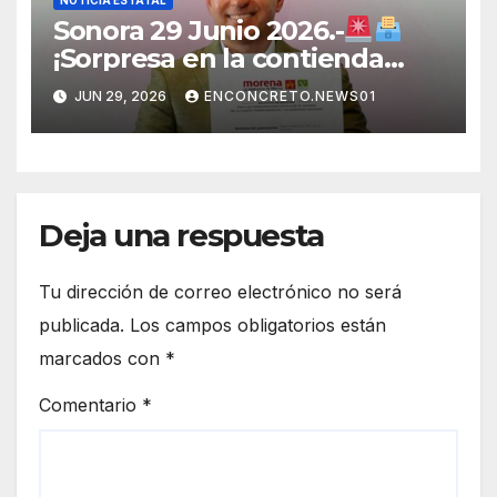
Sonora 29 Junio 2026.-
¡Sorpresa en la contienda
rumbo a 2027! Omar Del Valle
JUN 29, 2026
ENCONCRETO.NEWS01
entra de última hora a la
carrera en Sonora
Deja una respuesta
Tu dirección de correo electrónico no será
publicada.
Los campos obligatorios están
marcados con
*
Comentario
*