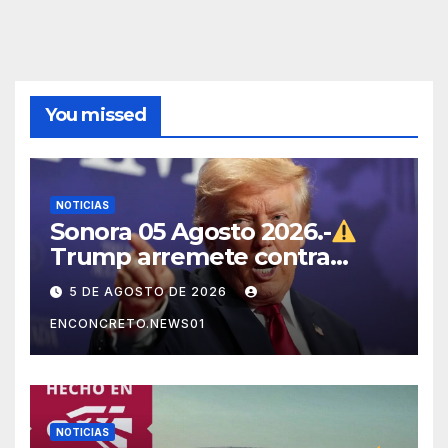
You missed
NOTICIAS
Sonora 05 Agosto 2026.-
Trump arremete contra
México, Canadá y otras
5 DE AGOSTO DE 2026
potencias por supuestos
ENCONCRETO.NEWS01
abusos comerciales
NOTICIAS