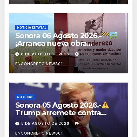
PARA EL BIENESTAR
NOTICIA ESTATAL
Sonora 06 Agosto 2026.-
¡Arranca nueva obra
carretera en Sonora!
6 DE AGOSTO DE 2026
ENCONCRETO.NEWS01
NOTICIAS
Sonora 05 Agosto 2026.-
Trump arremete contra
México, Canadá y otras
5 DE AGOSTO DE 2026
potencias por supuestos
ENCONCRETO.NEWS01
abusos comerciales