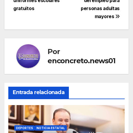
entradas
uniformes escolares
del empleo para
gratuitos
personas adultas
mayores
Por
enconcreto.news01
Entrada relacionada
DEPORTES
NOTICIA ESTATAL