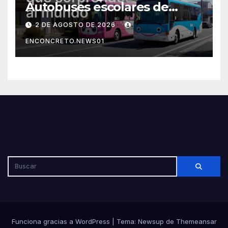
Autobuses escolares de
Japón sorprenden al mundo
2 DE AGOSTO DE 2026
por su seguridad y disciplina
ENCONCRETO.NEWS01
Funciona gracias a WordPress
|
Tema: Newsup de
Themeansar