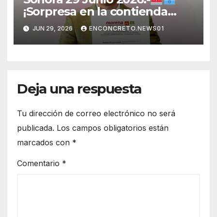
¡Sorpresa en la contienda
rumbo a 2027! Omar Del Valle
JUN 29, 2026
ENCONCRETO.NEWS01
entra de última hora a la
carrera en Sonora
Deja una respuesta
Tu dirección de correo electrónico no será
publicada.
Los campos obligatorios están
marcados con
*
Comentario
*