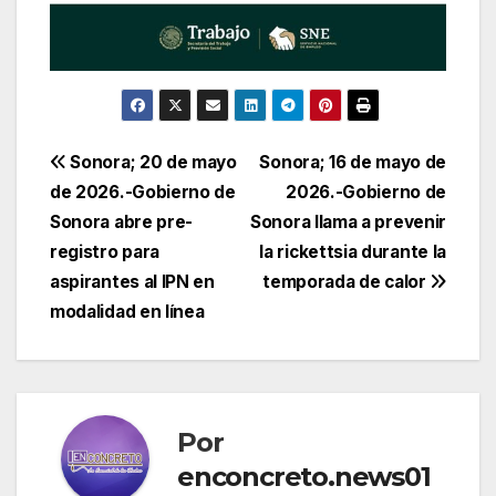
Navegación
Sonora; 20 de mayo
Sonora; 16 de mayo de
de 2026.-Gobierno de
2026.-Gobierno de
de
Sonora abre pre-
Sonora llama a prevenir
entradas
registro para
la rickettsia durante la
aspirantes al IPN en
temporada de calor
modalidad en línea
Por
enconcreto.news01