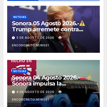
NOTICIAS
Sonora 05 Agosto 2026.-
Trump arremete contra
México, Canadá y otras
5 DE AGOSTO DE 2026
potencias por supuestos
ENCONCRETO.NEWS01
abusos comerciales
NOTICIAS
Sonora 04 Agosto 2026.-
Sonora impulsa la
electromovilidad con
4 DE AGOSTO DE 2026
«Beyond», un vehículo
ENCONCRETO.NEWS01
eléctrico desarrollado junto