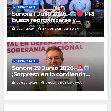
NOTICIA ESTATAL
Sonora 1 Julio 2026.-
PRI
busca reorganizarse y
fortalecer una alianza
JUL 1, 2026
ENCONCRETO.NEWS01
opositora rumbo a 2027 en
Sonora
NOTICIA ESTATAL
Sonora 29 Junio 2026.-
¡Sorpresa en la contienda
rumbo a 2027! Omar Del Valle
JUN 29, 2026
ENCONCRETO.NEWS01
entra de última hora a la
carrera en Sonora