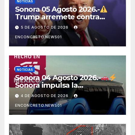
NOTICIAS
Sonora 05 Agosto 2026.-
Trump arremete contra
México, Canadá y otras
5 DE AGOSTO DE 2026
potencias por supuestos
ENCONCRETO.NEWS01
abusos comerciales
NOTICIAS
Sonora 04 Agosto 2026.-
Sonora impulsa la
electromovilidad con
4 DE AGOSTO DE 2026
«Beyond», un vehículo
ENCONCRETO.NEWS01
eléctrico desarrollado junto
al ITH