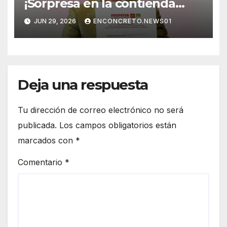
¡Sorpresa en la contienda
rumbo a 2027! Omar Del Valle
JUN 29, 2026
ENCONCRETO.NEWS01
entra de última hora a la
carrera en Sonora
Deja una respuesta
Tu dirección de correo electrónico no será
publicada.
Los campos obligatorios están
marcados con
*
Comentario
*