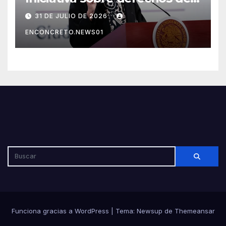
las audiencias genera debate
31 DE JULIO DE 2026
por sus posibles efectos en la
ENCONCRETO.NEWS01
libertad de expresión
Funciona gracias a WordPress
|
Tema: Newsup de
Themeansar