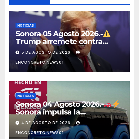
NOTICIAS
Sonora 05 Agosto 2026.-
Trump arremete contra
México, Canadá y otras
5 DE AGOSTO DE 2026
potencias por supuestos
ENCONCRETO.NEWS01
abusos comerciales
NOTICIAS
Sonora 04 Agosto 2026.-
Sonora impulsa la
electromovilidad con
4 DE AGOSTO DE 2026
«Beyond», un vehículo
ENCONCRETO.NEWS01
eléctrico desarrollado junto