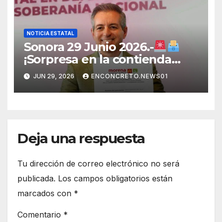
NOTICIA ESTATAL
Sonora 29 Junio 2026.-
¡Sorpresa en la contienda
rumbo a 2027! Omar Del Valle
JUN 29, 2026
ENCONCRETO.NEWS01
entra de última hora a la
carrera en Sonora
Deja una respuesta
Tu dirección de correo electrónico no será
publicada.
Los campos obligatorios están
marcados con
*
Comentario
*