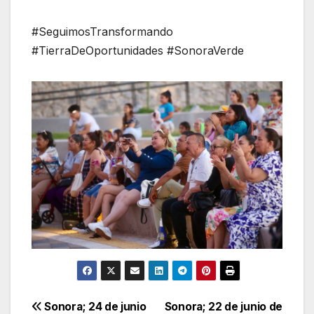
#SeguimosTransformando
#TierraDeOportunidades #SonoraVerde
Navegación
Sonora; 24 de junio
Sonora; 22 de junio de