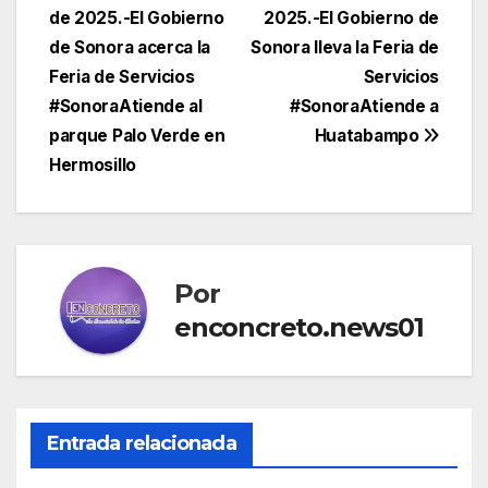
de 2025.-El Gobierno
2025.-El Gobierno de
de
de Sonora acerca la
Sonora lleva la Feria de
entradas
Feria de Servicios
Servicios
#SonoraAtiende al
#SonoraAtiende a
parque Palo Verde en
Huatabampo
Hermosillo
Por
enconcreto.news01
Entrada relacionada