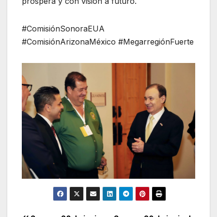
próspera y con visión a futuro.
#ComisiónSonoraEUA
#ComisiónArizonaMéxico #MegarregiónFuerte