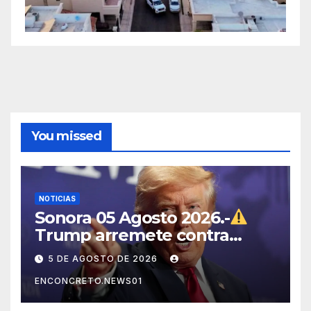
You missed
NOTICIAS
Sonora 05 Agosto 2026.-
Trump arremete contra
México, Canadá y otras
5 DE AGOSTO DE 2026
potencias por supuestos
ENCONCRETO.NEWS01
abusos comerciales