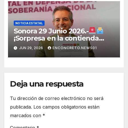
NOTICIA ESTATAL
Sonora 29 Junio 2026.-
¡Sorpresa en la contienda
rumbo a 2027! Omar Del Valle
JUN 29, 2026
ENCONCRETO.NEWS01
entra de última hora a la
carrera en Sonora
Deja una respuesta
Tu dirección de correo electrónico no será
publicada.
Los campos obligatorios están
marcados con
*
Comentario
*