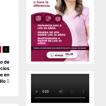
no de
icios
de en
llo