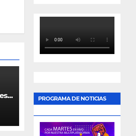
resa
PROGRAMA DE NOTICIAS
«PODER CIUDADANO»
 en